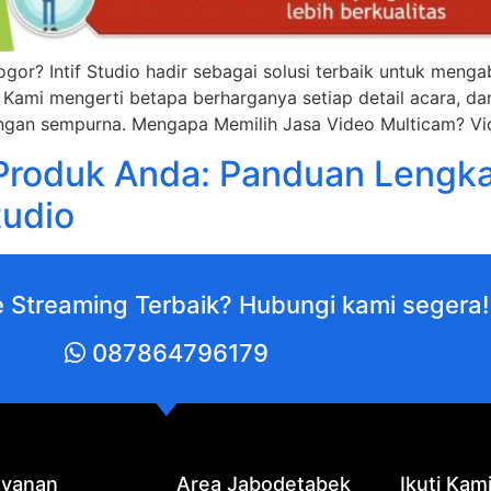
Bogor? Intif Studio hadir sebagai solusi terbaik untuk me
. Kami mengerti betapa berharganya setiap detail acara, 
ngan sempurna. Mengapa Memilih Jasa Video Multicam? V
Produk Anda: Panduan Lengka
tudio
e Streaming Terbaik? Hubungi kami segera!
087864796179
ayanan
Area Jabodetabek
Ikuti Kam