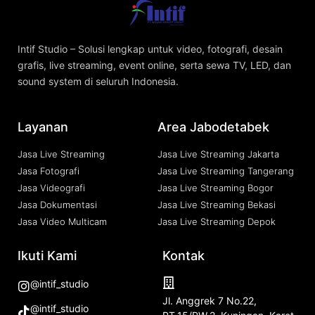
Intif Studio – Solusi lengkap untuk video, fotografi, desain
grafis, live streaming, event online, serta sewa TV, LED, dan
sound system di seluruh Indonesia.
Layanan
Area Jabodetabek
Jasa Live Streaming
Jasa Live Streaming Jakarta
Jasa Fotografi
Jasa Live Streaming Tangerang
Jasa Videografi
Jasa Live Streaming Bogor
Jasa Dokumentasi
Jasa Live Streaming Bekasi
Jasa Video Multicam
Jasa Live Streaming Depok
Ikuti Kami
Kontak
@intif_studio
Jl. Anggrek 7 No.22,
@intif_studio