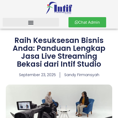
Chat Admin
Raih Kesuksesan Bisnis
Anda: Panduan Lengkap
Jasa Live Streaming
Bekasi dari Intif Studio
September 23, 2025
Sandy Firmansyah