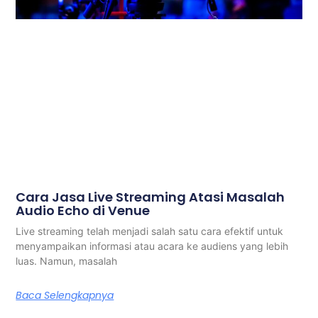
Cara Jasa Live Streaming Atasi Masalah
Audio Echo di Venue
Live streaming telah menjadi salah satu cara efektif untuk
menyampaikan informasi atau acara ke audiens yang lebih
luas. Namun, masalah
Baca Selengkapnya