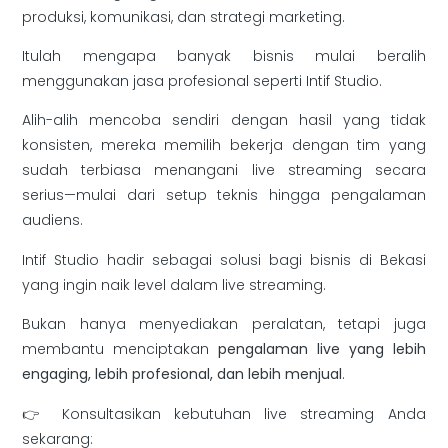
produksi, komunikasi, dan strategi marketing.
Itulah mengapa banyak bisnis mulai beralih
menggunakan jasa profesional seperti Intif Studio.
Alih-alih mencoba sendiri dengan hasil yang tidak
konsisten, mereka memilih bekerja dengan tim yang
sudah terbiasa menangani live streaming secara
serius—mulai dari setup teknis hingga pengalaman
audiens.
Intif Studio hadir sebagai solusi bagi bisnis di Bekasi
yang ingin naik level dalam live streaming.
Bukan hanya menyediakan peralatan, tetapi juga
membantu menciptakan
pengalaman live yang lebih
engaging, lebih profesional, dan lebih menjual
.
👉 Konsultasikan kebutuhan live streaming Anda
sekarang: