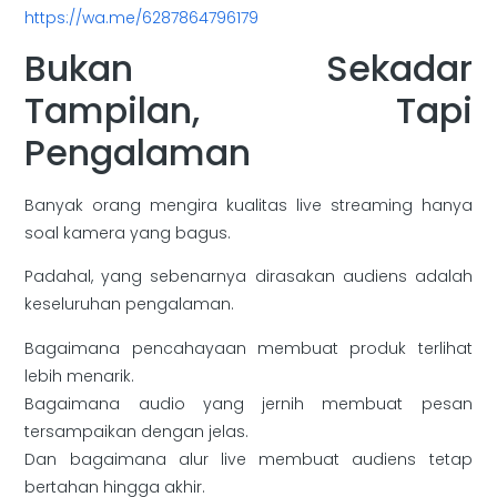
https://wa.me/6287864796179
Bukan Sekadar
Tampilan, Tapi
Pengalaman
Banyak orang mengira kualitas live streaming hanya
soal kamera yang bagus.
Padahal, yang sebenarnya dirasakan audiens adalah
keseluruhan pengalaman.
Bagaimana pencahayaan membuat produk terlihat
lebih menarik.
Bagaimana audio yang jernih membuat pesan
tersampaikan dengan jelas.
Dan bagaimana alur live membuat audiens tetap
bertahan hingga akhir.