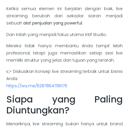
Ketika semua elemen ini berjalan dengan baik, live
streaming berubah dari sekadar siaran menjadi
sebuah
alat penjualan yang powerful
.
Dan inilah yang menjadi fokus utama Intif Studio.
Mereka tidak hanya membantu Anda tampil lebih
profesional, tetapi juga memastikan setiap sesi live
memiliki struktur yang jelas dan tujuan yang terarah.
👉 Diskusikan konsep live streaming terbaik untuk bisnis
Anda:
https://wa.me/6287864796179
Siapa yang Paling
Diuntungkan?
Menariknya, live streaming bukan hanya untuk brand