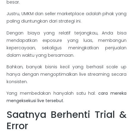
besar.
Justru, UMKM dan seller marketplace adalah pihak yang
paling diuntungkan dari strategi ini.
Dengan biaya yang relatif terjangkau, Anda bisa
mendapatkan exposure yang luas, membangun
kepercayaan, sekaligus meningkatkan penjualan
dalam waktu yang bersamaan.
Bahkan, banyak bisnis kecil yang berhasil scale up
hanya dengan mengoptimalkan live streaming secara
konsisten.
Yang membedakan hanyalah satu hal:
cara mereka
mengeksekusi live tersebut
.
Saatnya Berhenti Trial &
Error