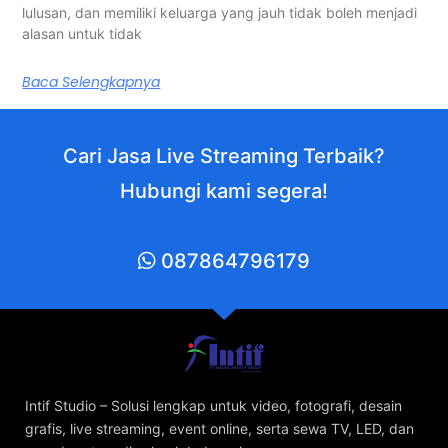
lulusan, dan memiliki keluarga yang jauh tidak boleh menjadi
alasan untuk tidak
Baca Selengkapnya
Cari Jasa Live Streaming Terbaik?
Hubungi kami segera!
087864796179
Intif Studio – Solusi lengkap untuk video, fotografi, desain
grafis, live streaming, event online, serta sewa TV, LED, dan