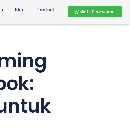
io
Blog
Contact
Minta Penawaran
aming
pok:
untuk