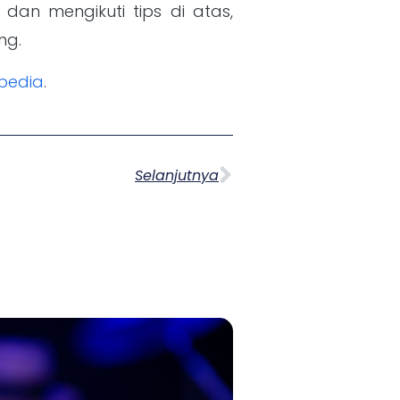
an mengikuti tips di atas,
ng.
ipedia
.
Selanjutnya