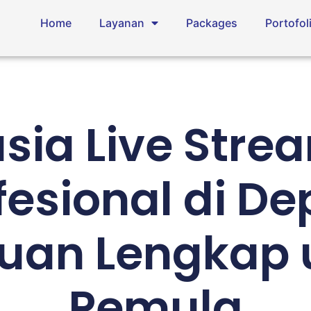
Home
Layanan
Packages
Portofol
sia Live Stre
fesional di De
uan Lengkap 
Pemula