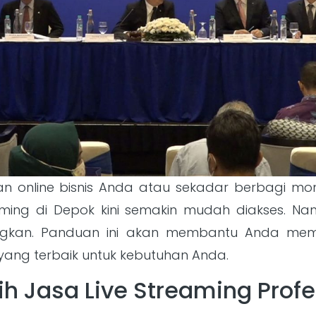
an online bisnis Anda atau sekadar berbagi mo
eaming di Depok kini semakin mudah diakses. N
ngkan. Panduan ini akan membantu Anda memah
ang terbaik untuk kebutuhan Anda.
 Jasa Live Streaming Profe