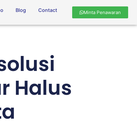
io
Blog
Contact
Minta Penawaran
solusi
r Halus
ta