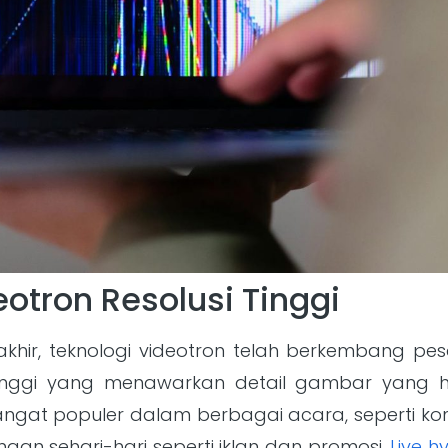
otron Resolusi Tinggi
hir, teknologi videotron telah berkembang pes
 tinggi yang menawarkan detail gambar yang
 sangat populer dalam berbagai acara, seperti ko
n sehari-hari seperti iklan dan promosi.
Live h