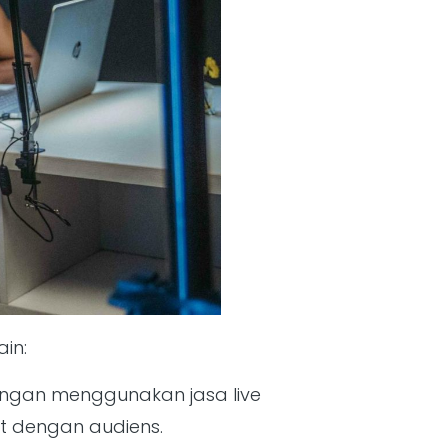
in:
ngan menggunakan jasa live
t dengan audiens.