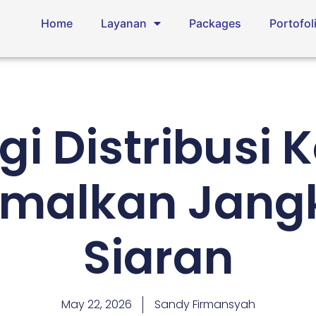
Home
Layanan
Packages
Portofol
gi Distribusi 
imalkan Jang
Siaran
May 22, 2026
Sandy Firmansyah