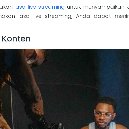
nakan
jasa live streaming
untuk menyampaikan k
unakan jasa live streaming, Anda dapat me
i Konten