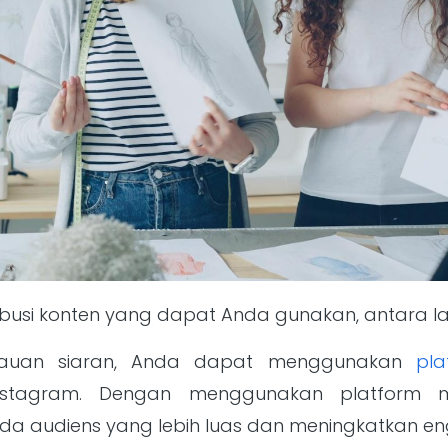
ibusi konten yang dapat Anda gunakan, antara la
gkauan siaran, Anda dapat menggunakan
pla
Instagram. Dengan menggunakan platform 
a audiens yang lebih luas dan meningkatkan e