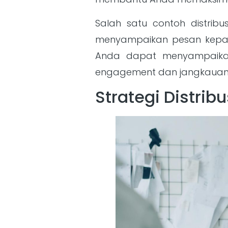
Salah satu contoh distrib
menyampaikan pesan kepada
Anda dapat menyampaikan 
engagement dan jangkauan 
Strategi Distrib