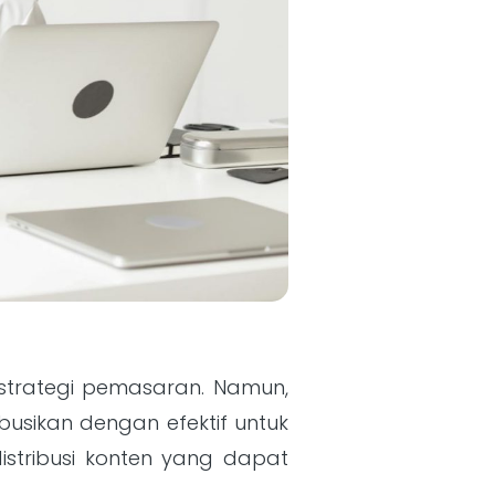
 strategi pemasaran. Namun,
ibusikan dengan efektif untuk
istribusi konten yang dapat