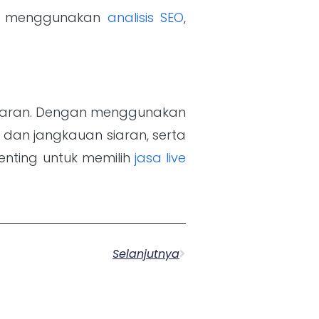
an menggunakan
analisis SEO
,
 siaran. Dengan menggunakan
 dan jangkauan siaran, serta
enting untuk memilih
jasa live
Selanjutnya