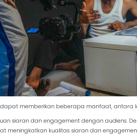
tif dapat memberikan beberapa manfaat, antara la
uan siaran dan engagement dengan audiens. De
pat meningkatkan kualitas siaran dan engagemen