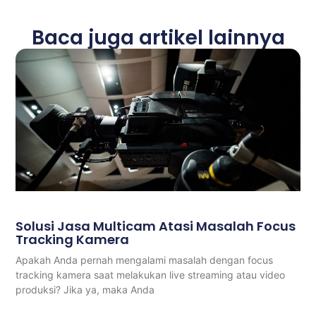
Baca juga artikel lainnya
Solusi Jasa Multicam Atasi Masalah Focus
Tracking Kamera
Apakah Anda pernah mengalami masalah dengan focus
tracking kamera saat melakukan live streaming atau video
produksi? Jika ya, maka Anda