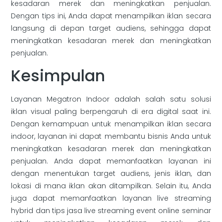
kesadaran merek dan meningkatkan penjualan.
Dengan tips ini, Anda dapat menampilkan iklan secara
langsung di depan target audiens, sehingga dapat
meningkatkan kesadaran merek dan meningkatkan
penjualan.
Kesimpulan
Layanan Megatron Indoor adalah salah satu solusi
iklan visual paling berpengaruh di era digital saat ini.
Dengan kemampuan untuk menampilkan iklan secara
indoor, layanan ini dapat membantu bisnis Anda untuk
meningkatkan kesadaran merek dan meningkatkan
penjualan. Anda dapat memanfaatkan layanan ini
dengan menentukan target audiens, jenis iklan, dan
lokasi di mana iklan akan ditampilkan. Selain itu, Anda
juga dapat memanfaatkan layanan live streaming
hybrid dan tips jasa live streaming event online seminar