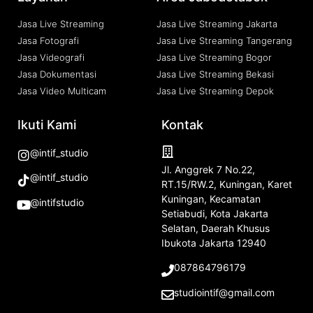
Jasa Live Streaming
Jasa Live Streaming Jakarta
Jasa Fotografi
Jasa Live Streaming Tangerang
Jasa Videografi
Jasa Live Streaming Bogor
Jasa Dokumentasi
Jasa Live Streaming Bekasi
Jasa Video Multicam
Jasa Live Streaming Depok
Ikuti Kami
Kontak
@intif_studio
Jl. Anggrek 7 No.22,
@intif_studio
RT.15/RW.2, Kuningan, Karet
Kuningan, Kecamatan
@intifstudio
Setiabudi, Kota Jakarta
Selatan, Daerah Khusus
Ibukota Jakarta 12940
087864796179
studiointif@gmail.com