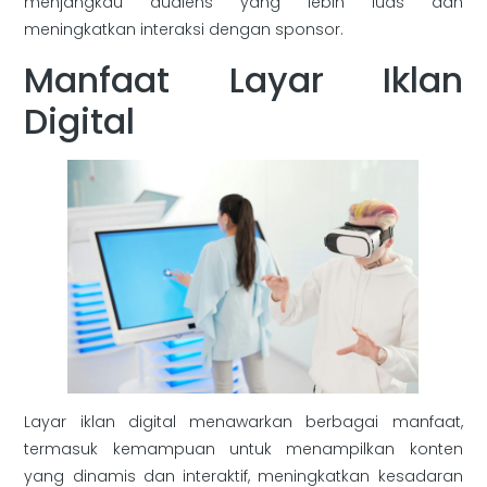
menjangkau audiens yang lebih luas dan
meningkatkan interaksi dengan sponsor.
Manfaat Layar Iklan
Digital
Layar iklan digital menawarkan berbagai manfaat,
termasuk kemampuan untuk menampilkan konten
yang dinamis dan interaktif, meningkatkan kesadaran