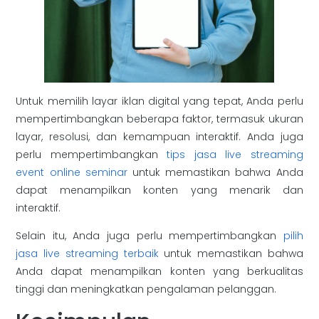
Untuk memilih layar iklan digital yang tepat, Anda perlu
mempertimbangkan beberapa faktor, termasuk ukuran
layar, resolusi, dan kemampuan interaktif. Anda juga
perlu mempertimbangkan
tips jasa live streaming
event online seminar
untuk memastikan bahwa Anda
dapat menampilkan konten yang menarik dan
interaktif.
Selain itu, Anda juga perlu mempertimbangkan
pilih
jasa live streaming terbaik
untuk memastikan bahwa
Anda dapat menampilkan konten yang berkualitas
tinggi dan meningkatkan pengalaman pelanggan.