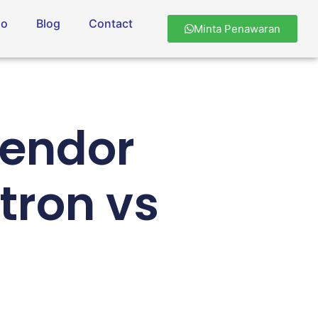
io
Blog
Contact
Minta Penawaran
Vendor
tron vs