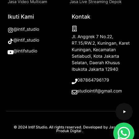
Jasa Video Multicam
Jasa Live Streaming Depok
Ikuti Kami
Kontak
@intif_studio
Jl. Anggrek 7 No.22,
@intif_studio
RT.15/RW.2, Kuningan, Karet
Kuningan, Kecamatan
@intifstudio
Setiabudi, Kota Jakarta
Selatan, Daerah Khusus
Ibukota Jakarta 12940
087864796179
studiointif@gmail.com
© 2024 Intif Studio. All rights reserved. Developed by
Jasa SEO
Produk Digital
.