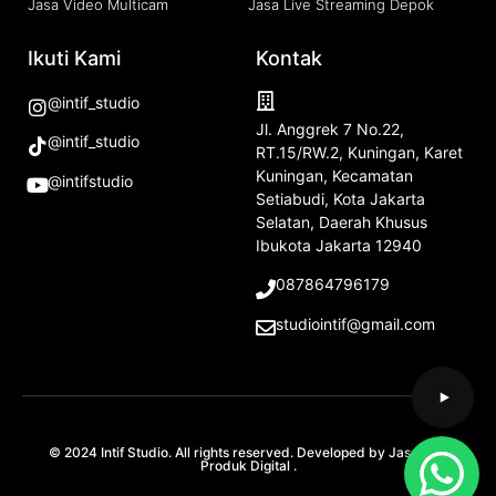
Jasa Video Multicam
Jasa Live Streaming Depok
Ikuti Kami
Kontak
@intif_studio
Jl. Anggrek 7 No.22,
@intif_studio
RT.15/RW.2, Kuningan, Karet
Kuningan, Kecamatan
@intifstudio
Setiabudi, Kota Jakarta
Selatan, Daerah Khusus
Ibukota Jakarta 12940
087864796179
studiointif@gmail.com
© 2024 Intif Studio. All rights reserved. Developed by
Jasa SEO
Produk Digital
.