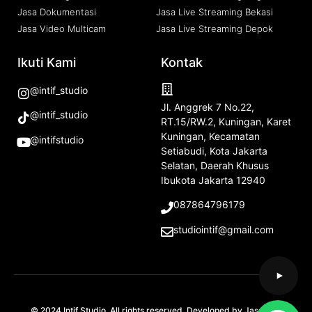
Jasa Dokumentasi
Jasa Live Streaming Bekasi
Jasa Video Multicam
Jasa Live Streaming Depok
Ikuti Kami
Kontak
@intif_studio
Jl. Anggrek 7 No.22,
@intif_studio
RT.15/RW.2, Kuningan, Karet
Kuningan, Kecamatan
@intifstudio
Setiabudi, Kota Jakarta
Selatan, Daerah Khusus
Ibukota Jakarta 12940
087864796179
studiointif@gmail.com
© 2024 Intif Studio. All rights reserved. Developed by
Jasa SEO